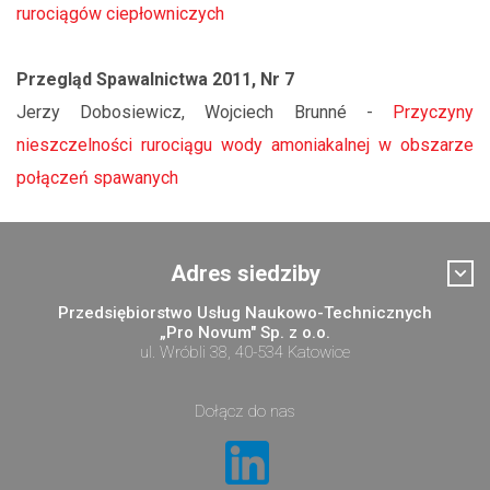
rurociągów ciepłowniczych
Przegląd Spawalnictwa 2011, Nr 7
Jerzy Dobosiewicz, Wojciech Brunné -
Przyczyny
nieszczelności rurociągu wody amoniakalnej w obszarze
połączeń spawanych
Adres siedziby
Przedsiębiorstwo Usług Naukowo-Technicznych
„Pro Novum" Sp. z o.o.
ul. Wróbli 38, 40-534 Katowice
Dołącz do nas