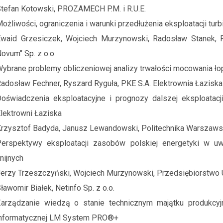
tefan Kotowski, PROZAMECH P.M. i R.U.E.
ożliwości, ograniczenia i warunki przedłużenia eksploatacji tu
waid Grzesiczek, Wojciech Murzynowski, Radosław Stanek, 
ovum" Sp. z o.o.
ybrane problemy obliczeniowej analizy trwałości mocowania łop
adosław Fechner, Ryszard Ryguła, PKE S.A. Elektrownia Łaziska
oświadczenia eksploatacyjne i prognozy dalszej eksploata
lektrowni Łaziska
rzysztof Badyda, Janusz Lewandowski, Politechnika Warszaw
erspektywy eksploatacji zasobów polskiej energetyki w uw
nijnych
erzy Trzeszczyński, Wojciech Murzynowski, Przedsiębiorstwo 
ławomir Białek, Netinfo Sp. z o.o.
arządzanie wiedzą o stanie technicznym majątku produkcyj
informatycznej LM System PRO®+