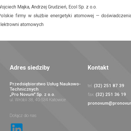
ojciech Majka, Andrzej Grudzień, Ecol Sp. z o.o.
olskie firmy w służbie energetyki atomowej — doświadczenia
lektrowni atomowych
Adres siedziby
Kontakt
Przedsiębiorstwo Usług Naukowo-
(32) 251 87 39
Technicznych
„Pro Novum" Sp. z o.o.
(32) 251 36 19
ul. Wróbli 38, 40-534 Katowice
pronovum@pronovum
Dołącz do nas