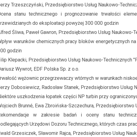
erzy Trzeszczyński, Przedsiębiorstwo Usług Naukowo-Technicz
Ocena stanu technicznego i prognozowanie trwałości eleme
rzewidzianych do eksploatacji powyżej 300 000 godzin
lfred Śliwa, Paweł Gawron, Przedsiębiorstwo Usług Naukowo-Te
pływ warunków chemicznych pracy bloków energetycznych na m
00 godzin
ilip Klepacki, Przedsiębiorstwo Usług Naukowo-Technicznych "P
ariusz Wywrot, EDF Polska Sp. z o.o.
rwałość wężownic przegrzewaczy wtórnych w warunkach niskoe
erzy Dobosiewicz, Radosław Stanek, Przedsiębiorstwo Usług N
iektóre uszkodzenia łopatek części NP turbin przy ograniczon
ojciech Brunné, Ewa Zbroińska-Szczechura, Przedsiębiorstwo 
Rekomendacje w zakresie badań i oceny stanu techniczn
odlegających Urzędowi Dozoru Technicznego, których czas pra
wald Grzesiczek, Sławomir Rajca, Przedsiębiorstwo Usług Nauk