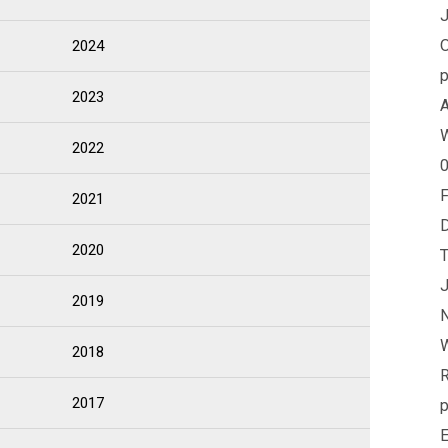
J
2024
p
2023
A
W
2022
0
F
2021
D
2020
T
J
2019
N
W
2018
2017
p
E