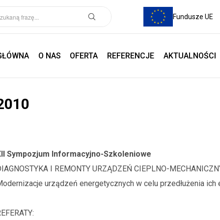
Fundusze UE
GŁÓWNA
O NAS
OFERTA
REFERENCJE
AKTUALNOŚCI
2010
XII Sympozjum Informacyjno-Szkoleniowe
DIAGNOSTYKA I REMONTY URZĄDZEŃ CIEPLNO-MECHANICZN
odernizacje urządzeń energetycznych w celu przedłużenia ich 
REFERATY: