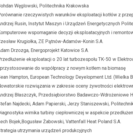
ohdan Węglowski, Politechnika Krakowska
orównanie rzeczywistych warunków eksploatacji kotłów z prze
ndrzej Rusin, Instytut Maszyn i Urządzeń Energetycznych Polite
omputerowe wspomaganie decyzji eksploatacyjnych i remonto
zesław Krugiołka, ZE Pątnów-Adamów-Konin S.A.
dam Drzozga, Energoprojekt Katowice S.A.
rzedłużenie eksploatacji o 20 lat turbozespołu TK-50 w Elekt
 przystosowanie do współpracy z nowym kotłem na biomasę
ean Hampton, European Technology Deyelopment Ltd. (Wielka Br
owatorskie rozwiązania w zakresie oceny żywotności elektrowni 
ndrzej Błaszczyk, Przedsiębiorstwo Badawczo-Wdrożeniowe 
tefan Najdecki, Adam Papierski, Jerzy Staniszewski, Politechn
iagnostyka wirnika turbiny ciepłowniczej w aspekcie przedłużen
ech Bojek,Bogusław Żabowski, Vattenfall Heat Poland S.A.
trategia utrzymania urządzeń produkcyjnych