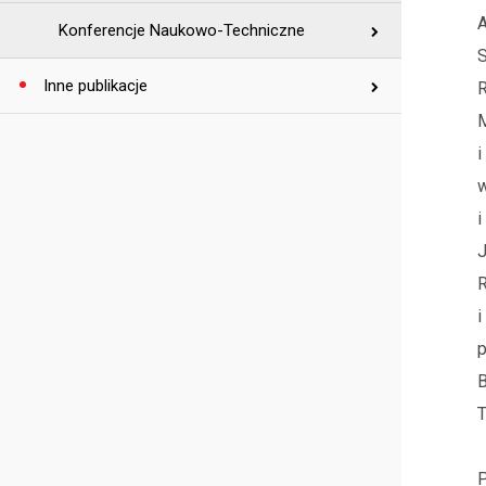
A
Konferencje Naukowo-Techniczne
S
Inne publikacje
R
M
i
w
i
J
i
p
B
T