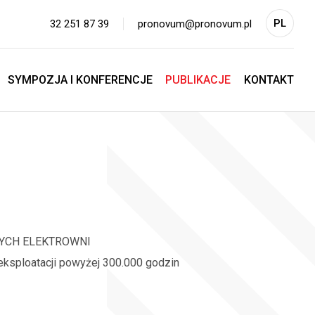
PL
32 251 87 39
pronovum@pronovum.pl
EN
SYMPOZJA I KONFERENCJE
PUBLIKACJE
KONTAKT
YCH ELEKTROWNI
eksploatacji powyżej 300.000 godzin