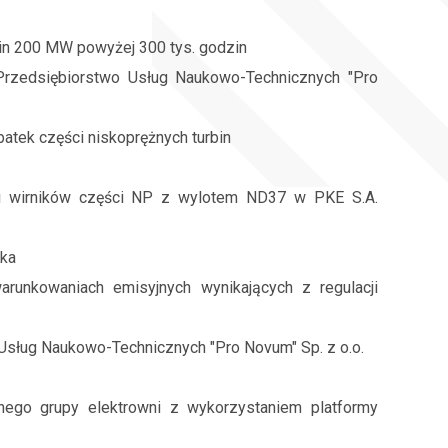
rbin 200 MW powyżej 300 tys. godzin
Przedsiębiorstwo Usług Naukowo-Technicznych "Pro
atek części niskoprężnych turbin
cji wirników części NP z wylotem ND37 w PKE S.A.
ska
arunkowaniach emisyjnych wynikających z regulacji
Usług Naukowo-Technicznych "Pro Novum" Sp. z o.o.
nego grupy elektrowni z wykorzystaniem platformy