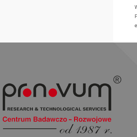
W
P
e