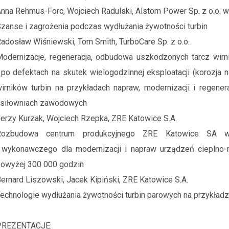
nna Rehmus-Forc, Wojciech Radulski, Alstom Power Sp. z o.o. 
zanse i zagrożenia podczas wydłużania żywotności turbin
adosław Wiśniewski, Tom Smith, TurboCare Sp. z o.o.
odernizacje, regeneracja, odbudowa uszkodzonych tarcz wirn
 po defektach na skutek wielogodzinnej eksploatacji (korozja 
irników turbin na przykładach napraw, modernizacji i regener
 siłowniach zawodowych
erzy Kurzak, Wojciech Rzepka, ZRE Katowice S.A.
Rozbudowa centrum produkcyjnego ZRE Katowice SA w c
 wykonawczego dla modernizacji i napraw urządzeń cieplno-
owyżej 300 000 godzin
ernard Liszowski, Jacek Kipiński, ZRE Katowice S.A.
echnologie wydłużania żywotności turbin parowych na przykład
PREZENTACJE: