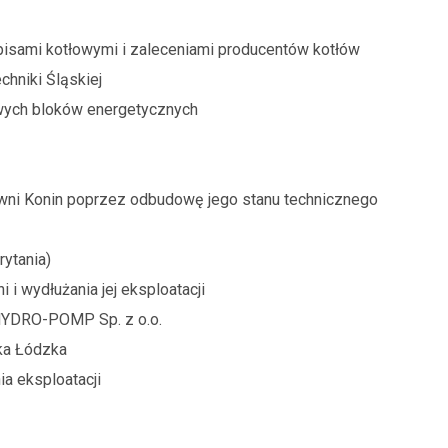
pisami kotłowymi i zaleceniami producentów kotłów
chniki Śląskiej
wych bloków energetycznych
rowni Konin poprzez odbudowę jego stanu technicznego
ytania)
i wydłużania jej eksploatacji
HYDRO-POMP Sp. z o.o.
ika Łódzka
ia eksploatacji