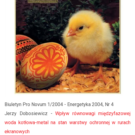
Biuletyn Pro Novum 1/2004 - Energetyka 2004, Nr 4
Jerzy Dobosiewicz -
Wpływ równowagi międzyfazowej
woda kotłowa-metal na stan warstwy ochronnej w rurach
ekranowych