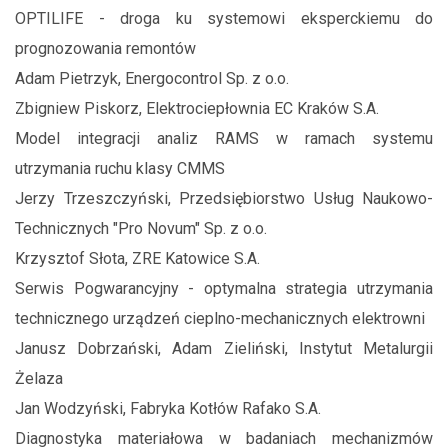
OPTILIFE - droga ku systemowi eksperckiemu do
prognozowania remontów
Adam Pietrzyk, Energocontrol Sp. z o.o.
Zbigniew Piskorz, Elektrociepłownia EC Kraków S.A.
Model integracji analiz RAMS w ramach systemu
utrzymania ruchu klasy CMMS
Jerzy Trzeszczyński, Przedsiębiorstwo Usług Naukowo-
Technicznych "Pro Novum" Sp. z o.o.
Krzysztof Słota, ZRE Katowice S.A.
Serwis Pogwarancyjny - optymalna strategia utrzymania
technicznego urządzeń cieplno-mechanicznych elektrowni
Janusz Dobrzański, Adam Zieliński, Instytut Metalurgii
Żelaza
Jan Wodzyński, Fabryka Kotłów Rafako S.A.
Diagnostyka materiałowa w badaniach mechanizmów