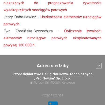
niszczących do prognozowania żywotności
wysokoprężnych rurociągów parowych
Jerzy Dobosiewicz -
Uszkodzenia elementów rurociągów
parowych
Ewa Zbroińska-Szczechura -
Obliczenie trwałości
elementów rurociągów parowych eksploatowanych
powyżej 150 000 h
Adres siedziby
Przedsiębiorstwo Usług Naukowo-Technicznych
„Pro Novum" Sp. z o.o.
ul. Wróbli 38, 40-534 Katowice
Dołącz do nas