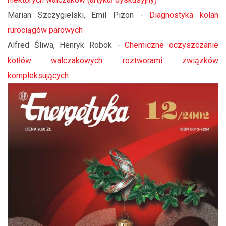
Marian Szczygielski, Emil Pizon -
Diagnostyka kolan
rurociągów parowych
Alfred Śliwa, Henryk Robok -
Chemiczne oczyszczanie
kotłów walczakowych roztworami związków
kompleksujących