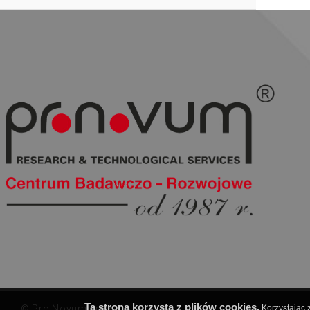
Ta strona korzysta z plików cookies.
© Pro Novum sp. z o.o.
Korzystając z