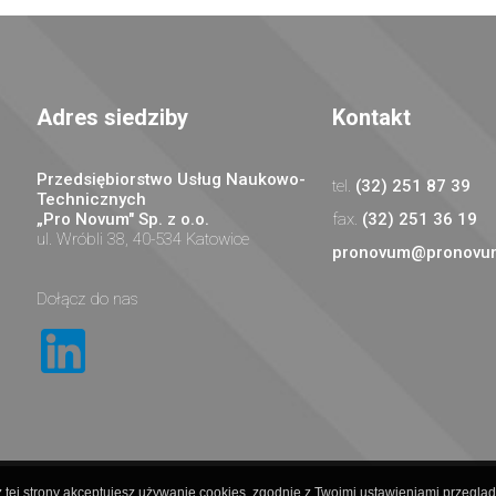
Adres siedziby
Kontakt
Przedsiębiorstwo Usług Naukowo-
(32) 251 87 39
Technicznych
„Pro Novum" Sp. z o.o.
(32) 251 36 19
ul. Wróbli 38, 40-534 Katowice
pronovum@pronovum
Dołącz do nas
 tej strony akceptujesz używanie cookies, zgodnie z Twoimi ustawieniami przegląda