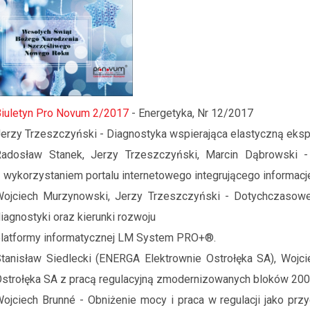
iuletyn Pro Novum 2/2017
- Energetyka, Nr 12/2017
erzy Trzeszczyński - Diagnostyka wspierająca elastyczną eksp
Radosław Stanek, Jerzy Trzeszczyński, Marcin Dąbrowski 
 wykorzystaniem portalu internetowego integrującego informacj
Wojciech Murzynowski, Jerzy Trzeszczyński - Dotychczasow
iagnostyki oraz kierunki rozwoju
latformy informatycznej LM System PRO+®.
tanisław Siedlecki (ENERGA Elektrownie Ostrołęka SA), Wojc
strołęka SA z pracą regulacyjną zmodernizowanych bloków 2
ojciech Brunné - Obniżenie mocy i praca w regulacji jako prz