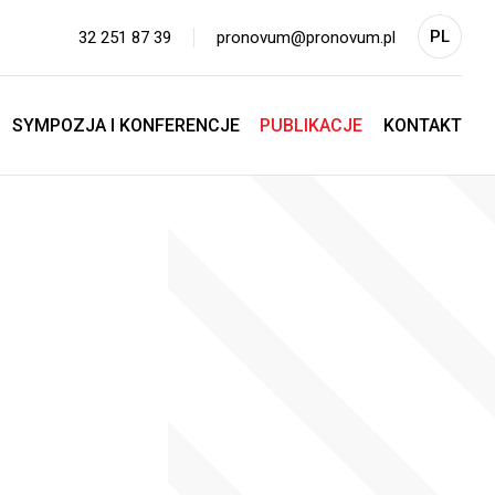
PL
32 251 87 39
pronovum@pronovum.pl
EN
SYMPOZJA I KONFERENCJE
PUBLIKACJE
KONTAKT