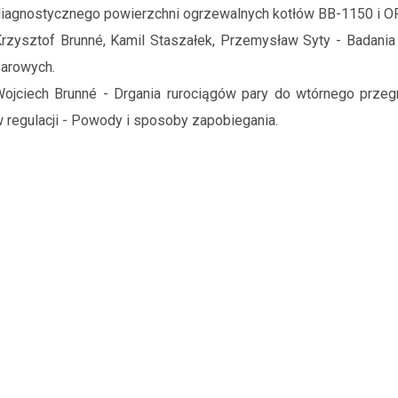
iagnostycznego powierzchni ogrzewalnych kotłów BB-1150 i OP
rzysztof Brunné, Kamil Staszałek, Przemysław Syty - Badani
arowych.
ojciech Brunné - Drgania rurociągów pary do wtórnego prze
 regulacji - Powody i sposoby zapobiegania.