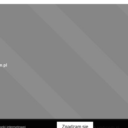
.pl
Zgadzam się
rki internetowej.
created by
undicom.pl