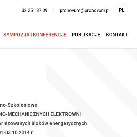
PL
32 251 87 39
pronovum@pronovum.pl
EN
SYMPOZJA I KONFERENCJE
PUBLIKACJE
KONTAKT
jno-Szkoleniowe
LNO-MECHANICZNYCH ELEKTROWNI
ernizowanych bloków energetycznych
1-03.10.2014 r.