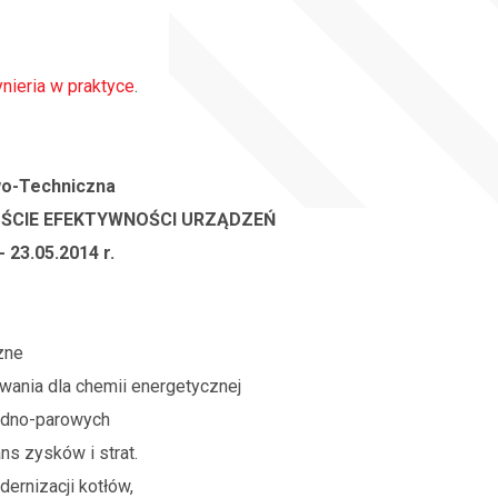
ynieria w praktyce
.
o-Techniczna
OŚCIE EFEKTYWNOŚCI URZĄDZEŃ
- 23.05.2014 r.
zne
wania dla chemii energetycznej
odno-parowych
ns zysków i strat.
ernizacji kotłów,