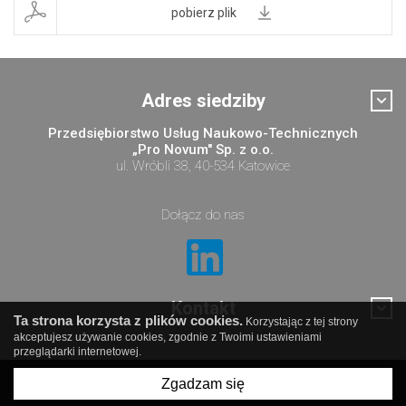
pobierz plik
Adres siedziby
Przedsiębiorstwo Usług Naukowo-Technicznych
„Pro Novum" Sp. z o.o.
ul. Wróbli 38, 40-534 Katowice
Dołącz do nas
Kontakt
Ta strona korzysta z plików cookies.
Korzystając z tej strony
akceptujesz używanie cookies, zgodnie z Twoimi ustawieniami
przeglądarki internetowej.
Zgadzam się
© Pro Novum sp. z o.o.
created by
undicom.pl